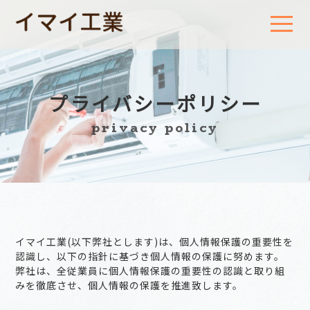
t
o
g
g
l
e
n
a
プライバシーポリシー
v
i
privacy policy
g
a
t
i
o
n
イマイ工業(以下弊社とします)は、個人情報保護の重要性を
認識し、以下の指針に基づき個人情報の保護に努めます。
弊社は、全従業員に個人情報保護の重要性の認識と取り組
みを徹底させ、個人情報の保護を推進致します。